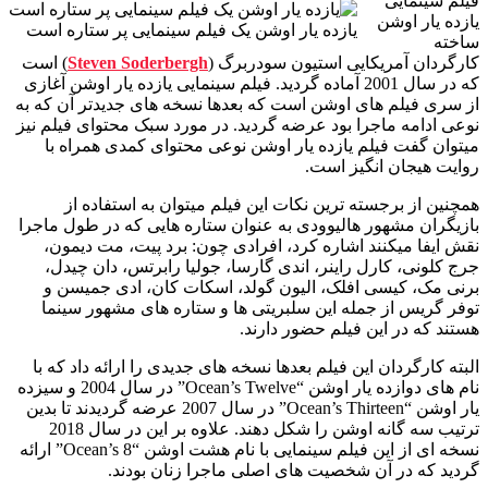
فیلم سینمایی
یازده یار اوشن
یازده یار اوشن یک فیلم سینمایی پر ستاره است
ساخته
کارگردان آمریکایی استیون سودربرگ (
Steven Soderbergh
) است
که در سال 2001 آماده گردید. فیلم سینمایی یازده یار اوشن آغازی
از سری فیلم های اوشن است که بعدها نسخه های جدیدتر آن که به
نوعی ادامه ماجرا بود عرضه گردید. در مورد سبک محتوای فیلم نیز
میتوان گفت فیلم یازده یار اوشن نوعی محتوای کمدی همراه با
روایت هیجان انگیز است.
همچنین از برجسته ترین نکات این فیلم میتوان به استفاده از
بازیگران مشهور هالیوودی به عنوان ستاره هایی که در طول ماجرا
نقش ایفا میکنند اشاره کرد، افرادی چون: برد پیت، مت دیمون،
جرج کلونی، کارل راینر، اندی گارسا، جولیا رابرتس، دان چیدل،
برنی مک، کیسی افلک، الیون گولد، اسکات کان، ادی جمیسن و
توفر گریس از جمله این سلبریتی ها و ستاره های مشهور سینما
هستند که در این فیلم حضور دارند.
البته کارگردان این فیلم بعدها نسخه های جدیدی را ارائه داد که با
نام های دوازده یار اوشن “Ocean’s Twelve” در سال 2004 و سیزده
یار اوشن “Ocean’s Thirteen” در سال 2007 عرضه گردیدند تا بدین
ترتیب سه گانه اوشن را شکل دهند. علاوه بر این در سال 2018
نسخه ای از این فیلم سینمایی با نام هشت اوشن “Ocean’s 8” ارائه
گردید که در آن شخصیت های اصلی ماجرا زنان بودند.