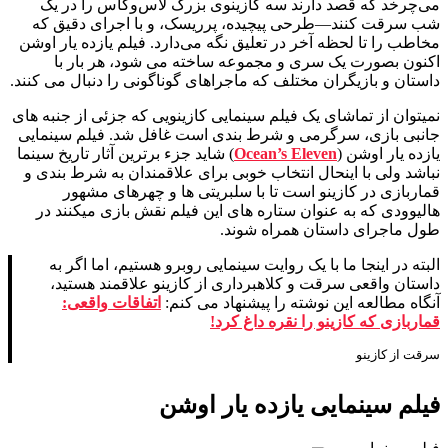
می‌چرخد که قصد دارند سه کازینوی بزرگ لاس‌وگاس را در یک
شب سرقت کنند—طرحی پیچیده، پرریسک، و با اجرای دقیق که
مخاطب را تا لحظه آخر در تعلیق نگه می‌دارد. فیلم یازده یار اوشن
اکنون بصورت یک سری و مجموعه ساخته می شود، هر بار با
داستان و بازیگران مختلف که ماجراهای گوناگونی را دنبال می کنند.
نمیتوان از تماشای یک فیلم سینمایی کازینویی که جزئی از جنبه های
جانبی بازی، سرگرمی و شرط بندی است غافل شد. فیلم سینمایی
یازده یار اوشن (
Ocean’s Eleven
) شاید جزء برترین آثار تاریخ سینما
نباشد ولی با اینحال انتخاب خوبی برای علاقمندان به شرط بندی و
قماربازی در کازینو است تا با سلبریتی ها و چهرهای مشهور
هالیوودی که به عنوان ستاره های این فیلم نقش بازی میکنند در
طول ماجرای داستان همراه شوند.
البته در اینجا ما با یک روایت سینمایی روبرو هستیم، اما اگر به
داستان واقعی سرقت و کلاهبرداری از کازینو علاقمند هستید،
آنگاه مطالعه این نوشته را پیشنهاد می کنم:
اتفاقات واقعی:
قماربازی که کازینو را نقره داغ کرد!
سرقت از کازینو
فیلم سینمایی یازده یار اوشن