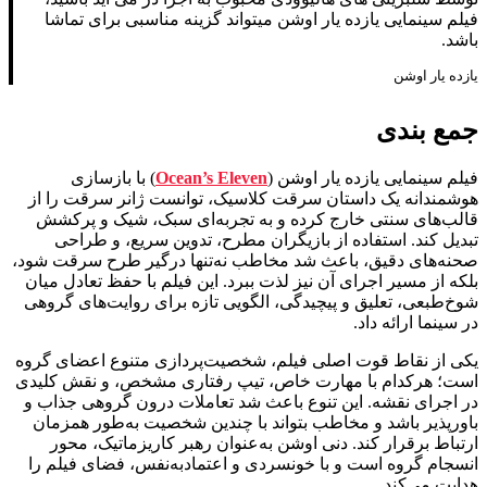
فیلم سینمایی یازده یار اوشن میتواند گزینه مناسبی برای تماشا
باشد.
یازده یار اوشن
جمع بندی
فیلم سینمایی یازده یار اوشن (
Ocean’s Eleven
) با بازسازی
هوشمندانه یک داستان سرقت کلاسیک، توانست ژانر سرقت را از
قالب‌های سنتی خارج کرده و به تجربه‌ای سبک، شیک و پرکشش
تبدیل کند. استفاده از بازیگران مطرح، تدوین سریع، و طراحی
صحنه‌های دقیق، باعث شد مخاطب نه‌تنها درگیر طرح سرقت شود،
بلکه از مسیر اجرای آن نیز لذت ببرد. این فیلم با حفظ تعادل میان
شوخ‌طبعی، تعلیق و پیچیدگی، الگویی تازه برای روایت‌های گروهی
در سینما ارائه داد.
یکی از نقاط قوت اصلی فیلم، شخصیت‌پردازی متنوع اعضای گروه
است؛ هرکدام با مهارت خاص، تیپ رفتاری مشخص، و نقش کلیدی
در اجرای نقشه. این تنوع باعث شد تعاملات درون گروهی جذاب و
باورپذیر باشد و مخاطب بتواند با چندین شخصیت به‌طور همزمان
ارتباط برقرار کند. دنی اوشن به‌عنوان رهبر کاریزماتیک، محور
انسجام گروه است و با خونسردی و اعتمادبه‌نفس، فضای فیلم را
هدایت می‌کند.