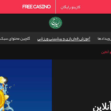
کازینو رایگان
Free Casino
رویدادها
آموزش قماربازی و پیشبینی ورزشی
گلچین محتوای سبک 
 آنلاین
نلاین