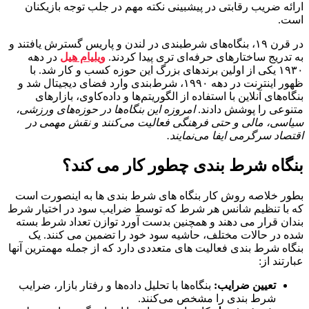
ارائه ضریب رقابتی در پیشبینی نکته مهم در جلب توجه بازیکنان
است.
در قرن ۱۹، بنگاه‌های شرطبندی در لندن و پاریس گسترش یافتند و
به تدریج ساختارهای حرفه‌ای‌ تری پیدا کردند.
ویلیام هیل
در دهه
۱۹۳۰ یکی از اولین برندهای بزرگ این حوزه کسب و کار شد. با
ظهور اینترنت در دهه ۱۹۹۰، شرط‌بندی وارد فضای دیجیتال شد و
بنگاه‌های آنلاین با استفاده از الگوریتم‌ها و داده‌کاوی، بازارهای
متنوعی را پوشش دادند.
امروزه این بنگاه‌ها در حوزه‌های ورزشی،
سیاسی، مالی و حتی فرهنگی فعالیت می‌کنند و نقش مهمی در
اقتصاد سرگرمی ایفا می‌نمایند.
بنگاه شرط بندی چطور کار می کند؟
بطور خلاصه روش کار بنگاه های شرط بندی ها به اینصورت است
که با تنظیم شانس هر شرط که توسط ضرایب سود در اختیار شرط
بندان قرار می دهند و همچنین بدست آورد توازن تعداد شرط بسته
شده در حالات مختلف، حاشیه سود خود را تضمین می کنند. یک
بنگاه شرط بندی فعالیت های متعددی دارد که از جمله مهمترین آنها
عبارتند از:
تعیین ضرایب:
بنگاه‌ها با تحلیل داده‌ها و رفتار بازار، ضرایب
شرط‌ بندی را مشخص می‌کنند.