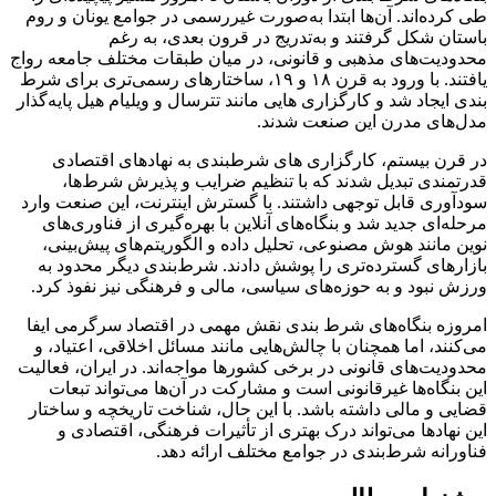
طی کرده‌اند. آن‌ها ابتدا به‌صورت غیررسمی در جوامع یونان و روم
باستان شکل گرفتند و به‌تدریج در قرون بعدی، به‌ رغم
محدودیت‌های مذهبی و قانونی، در میان طبقات مختلف جامعه رواج
یافتند. با ورود به قرن ۱۸ و ۱۹، ساختارهای رسمی‌تری برای شرط‌
بندی ایجاد شد و کارگزاری هایی مانند تترسال و ویلیام هیل پایه‌گذار
مدل‌های مدرن این صنعت شدند.
در قرن بیستم، کارگزاری های شرطبندی به نهادهای اقتصادی
قدرتمندی تبدیل شدند که با تنظیم ضرایب و پذیرش شرط‌ها،
سودآوری قابل توجهی داشتند. با گسترش اینترنت، این صنعت وارد
مرحله‌ای جدید شد و بنگاه‌های آنلاین با بهره‌گیری از فناوری‌های
نوین مانند هوش مصنوعی، تحلیل داده و الگوریتم‌های پیش‌بینی،
بازارهای گسترده‌تری را پوشش دادند. شرط‌بندی دیگر محدود به
ورزش نبود و به حوزه‌های سیاسی، مالی و فرهنگی نیز نفوذ کرد.
امروزه بنگاه‌های شرط‌ بندی نقش مهمی در اقتصاد سرگرمی ایفا
می‌کنند، اما همچنان با چالش‌هایی مانند مسائل اخلاقی، اعتیاد، و
محدودیت‌های قانونی در برخی کشورها مواجه‌اند. در ایران، فعالیت
این بنگاه‌ها غیرقانونی است و مشارکت در آن‌ها می‌تواند تبعات
قضایی و مالی داشته باشد. با این حال، شناخت تاریخچه و ساختار
این نهادها می‌تواند درک بهتری از تأثیرات فرهنگی، اقتصادی و
فناورانه شرط‌بندی در جوامع مختلف ارائه دهد.