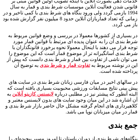
خدمات دهی بصورت آنلاین با اینکه تصویب اولین قوانین مبنی بر
قانونی شدن فعالیت آنلاین موسسات شرط بندی و قمار به سال
1994 بازمی گردد ولی ورود بنگاه های شرط بندی با کمی تاخیر و در
زمانی که تعداد قماربازان آنلاین حدود 8 میلیون نفر گزارش شده بود
باز می گردد.
در بسیاری از کشورها معمولا در بررسی و وضع قوانین مربوط به
شرط بندی آن را به عنوان پدیده ای مرتبط با قوانین قمار مورد
توجه قرار می دهند با اینحال معمولا نحوه برخورد قانونگذاران با
شرط بندی آسانگیرانه تر از موضوع قمار است که این موضوع را
می توان ناشی از تفاوت بین قمار و شرط بندی دانست که پیش از
این در نوشته مربوط به
تفاوت قمار و شرط بندی
به توضیح آن
پرداخته شده است.
در سالهای اخیر در میان فارسی زبانان شرط بندی در سایت های
پیش بینی نتایج مسابقات ورزشی محبوبیت بسیاری یافته است که
البته آنطور که پیشتر نیز در مطلبی درباره
لایسنس کازینو آنلاین
به
آن اشاره شد در این میان وجود سایت های بدون لایسنس معتبر و
کلاهیرداری های انجام گرفته مشکل حال حاضر بازار شرط بندی و
قمار در میان میزبانان نوپا می باشد.
جمع بندی
بنگاه‌های شرط‌ بندی از دوران باستان تا امروز مسیر پیچیده‌ای را