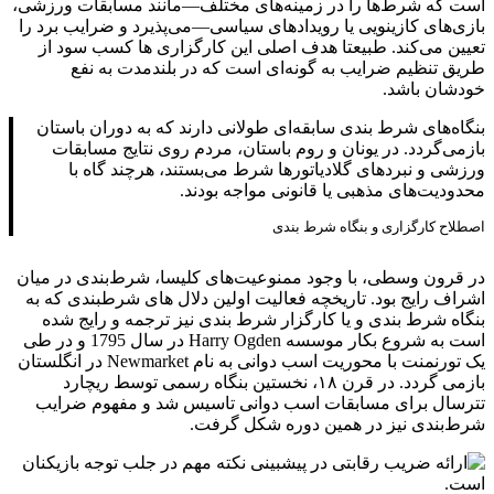
است که شرط‌ها را در زمینه‌های مختلف—مانند مسابقات ورزشی،
بازی‌های کازینویی یا رویدادهای سیاسی—می‌پذیرد و ضرایب برد را
تعیین می‌کند. طبیعتا هدف اصلی این کارگزاری ها کسب سود از
طریق تنظیم ضرایب به گونه‌ای است که در بلندمدت به نفع
خودشان باشد.
بنگاه‌های شرط‌ بندی سابقه‌ای طولانی دارند که به دوران باستان
بازمی‌گردد. در یونان و روم باستان، مردم روی نتایج مسابقات
ورزشی و نبردهای گلادیاتورها شرط می‌بستند، هرچند گاه با
محدودیت‌های مذهبی یا قانونی مواجه بودند.
اصطلاح کارگزاری و بنگاه شرط بندی
در قرون وسطی، با وجود ممنوعیت‌های کلیسا، شرط‌بندی در میان
اشراف رایج بود. تاریخچه فعالیت اولین دلال های شرطبندی که به
بنگاه شرط بندی و یا کارگزار شرط بندی نیز ترجمه و رایج شده
است به شروع بکار موسسه Harry Ogden در سال 1795 و در طی
یک تورنمنت با محوریت اسب دوانی به نام Newmarket در انگلستان
بازمی گردد. در قرن ۱۸، نخستین بنگاه رسمی توسط ریچارد
تترسال برای مسابقات اسب‌ دوانی تاسیس شد و مفهوم ضرایب
شرط‌بندی نیز در همین دوره شکل گرفت.