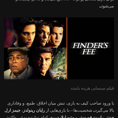
می‌شود.
فیلم سینمایی هزینه یابنده
با ورود صاحب کیف به بازی، تنش میان اخلاق، طمع، و وفاداری
بالا می‌گیرد. شخصیت‌ها—با بازی‌هایی از
رایان رینولدز
،
جیمز ارل
جونز
،
رابرت فورستر
و
متیو لیلارد
—هرکدام نماینده نوعی واکنش