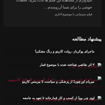
امیدوارم از مشاهده این فیلم ها لذت ببرید، لحظات
خوشی را برای شما آرزومندم…
فیلم سینمایی با موضوع لاتاری
پیشنهاد مطالعه
ماجرای پوکرباز، رولت کازینو و رنگ مشکی!
۳ اثر نقاشی شناخته شده با موضوع قمار
میریام اورچون: از پزشکی و سیاست تا بیزینس کازینو
لوی چی وو: از کسب و کار قمارخانه تا تعهد به جامعه