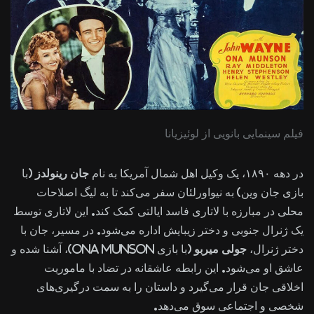
فیلم سینمایی بانویی از لوئیزیانا
در دهه ۱۸۹۰، یک وکیل اهل شمال آمریکا به نام
جان رینولدز
(با
بازی جان وین) به نیواورلئان سفر می‌کند تا به لیگ اصلاحات
محلی در مبارزه با لاتاری فاسد ایالتی کمک کند. این لاتاری توسط
یک ژنرال جنوبی و دختر زیبایش اداره می‌شود. در مسیر، جان با
دختر ژنرال،
جولی میربو
(با بازی Ona Munson)، آشنا شده و
عاشق او می‌شود. این رابطه عاشقانه در تضاد با ماموریت
اخلاقی جان قرار می‌گیرد و داستان را به سمت درگیری‌های
شخصی و اجتماعی سوق می‌دهد.