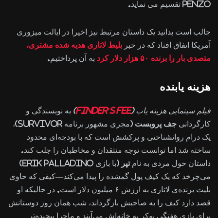
Penzo تقسیم می نماید.
جالب است بدانید یک داستان مرتبط نیز اخیرا در ایالت میزوری
آمریکا اتفاق افتاد که در خبر
بلیط لاتاری هدیه شده مشتری،
متصدی بار را برنده ۵۰ هزار دلار کرد
به آن پرداختیم.
هزینه یابنده
فیلم سینمایی هزینه یاب (
Finder’s Fee
)
به نویسندگی و
کارگردانی
جف پروبست
(مجری مشهور برنامه Survivor)،
یک درام روانشناختی و پرکشش است که با بودجه‌ای محدود
ساخته شد اما توانست توجه منتقدان و مخاطبان را جلب کند.
داستان حول مردی به نام
تپر
(با بازی Erik Palladino)
می‌چرخد که یک کیف پول گمشده را پیدا می‌کند—کیفی که حاوی
بلیت برنده‌ی لاتاری به ارزش ۶ میلیون دلار است. در حالیکه او
قصد دارد کیف را به صاحبش بازگرداند، شب همان روز دوستانش
برای بازی هفتگی پوکر به خانه‌اش می‌آیند و ماجرا پیچیده‌تر