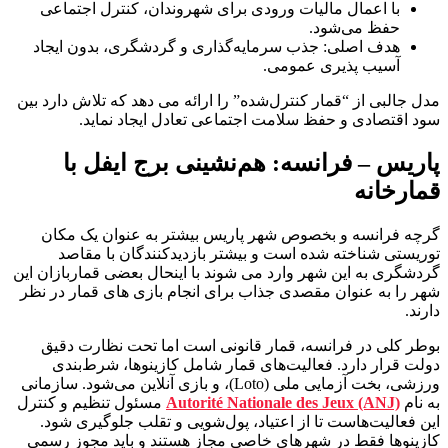
با اعمال مالیات ورودی برای شهروندان، کنترل اجتماعی
حفظ می‌شود.
هدف اصلی: جذب سرمایه‌گذاری و گردشگری، بدون ایجاد
آسیب‌ پذیری عمومی.
مدل جالبی از “قمار کنترل‌شده” را ارائه می‌ دهد که تلاش دارد بین
سود اقتصادی و حفظ سلامت اجتماعی تعادل ایجاد نماید.
پاریس – فرانسه: هم‌نشینی برج ایفل با
قمارخانه
گرچه فرانسه و بخصوص شهر پاریس بیشتر به عنوان یک مکان
توریستی شناخته شده است و بیشتر بازدیدکنندگان با مقاصد
گردشگری به این شهر وارد می شوند با اینحال بعضی قماربازان این
شهر را به عنوان مقصدی جذاب برای انجام بازی های قمار در نظر
دارند.
بوطر کلی در فرانسه، قمار قانونی است اما تحت نظارت دقیق
دولت قرار دارد. فعالیت‌های قمار شامل کازینوها، شرط‌بندی
ورزشی، بخت‌ آزمایی ملی (Loto)، و بازی‌ آنلاین می‌شود. سازمانی
به نام
Autorité Nationale des Jeux (ANJ)
مسئول تنظیم و کنترل
این فعالیت‌هاست تا از اعتیاد، پول‌شویی و تقلب جلوگیری شود.
کازینوها فقط در شهرهای خاصی مجاز هستند و باید مجوز رسمی