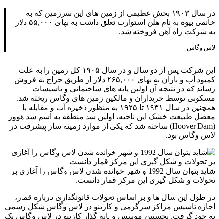
در سال ۱۹۰۳ بخش عظیمی از زمین های این سرزمین که به
خانمی بیوه به نام هلن استوارت تعلق داشت به بهای ۵۵,۰۰۰ دلار
به شرکت راه آهن فروخته شد.
لاس وگاس
این شرکت پس از دو سال و در سال ۱۹۰۵ کل زمین را به علت
کمبود آب و باران به بهای ۲۶۵,۰۰۰ دلار از طریق حراج به فروش
رساند که در نتیجه آن اولین پایه های ساختمانی و تاسیسات
مسکونی توسط خریداران و مالکین زمین های وگاس ریخته شد.
همچنین در سال ۱۹۳۱ تا ۱۹۳۵ به منظور ذخیره آب و مقابله با
معضل طبیعت خشک این ناحیه، اولین سد منطقه به اسم سد هوور
(Hoover Dam) ساخته شد که یکی از موارد زمینه ساز پیشرفت در
لاس وگاس بود.
شاید بتوان سال 1992 و شهر خوانده شدن لاس وگاس را آغازی بر
تحولات و شکل گیری این مرکز قمار دانست.
در طول این سال ها و بر اساس تحولات قانونگذاری درباره قمار،
اجازه تاسیس مراکز سرگرمی و کازینو در لاس وگاس شکل رسمی
به خود گرفت. نخستین موسس و پایه گذار کازینو در لاس وگاس یک