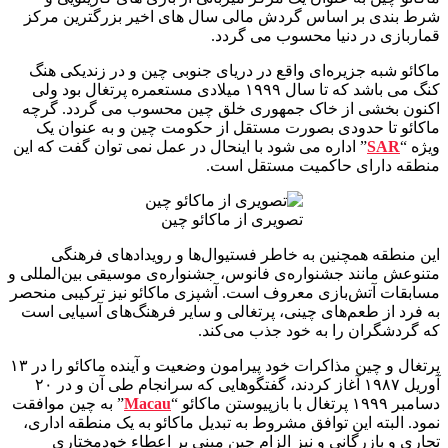
شرط بندی بر اساس گردش مالی سال های اخیر بزرگترین مرکز
قماربازی در دنیا محسوب می گردد.
ماکائو شبه جزیره‌ای واقع در دریای جنوبی چین و در زندیکی هنگ
کنگ می باشد که تا سال ۱۹۹۹ میلادی مستعمره پرتغال بود ولی
اکنون بخشی از خاک جمهوری خلق چین محسوب می گردد. گرچه
ماکائو تا حدودی بصورت مستقل از حکومت چین و به عنوان یک
ویژه “
SAR
” اداره می شود با اینحال در عمل نمی توان گفت که این
منطقه دارای حاکمیت مستقل است.
تصویری از ماکائو چین
این منطقه همچنین به خاطر فستیوال‌ها و رویدادهای فرهنگی
متنوعش مانند جشنواره‌ی فانوس، جشنواره‌ی موسیقی بین‌المللی و
مسابقات آتش‌بازی معروف است. آشپزی ماکائو نیز ترکیبی منحصر
به فرد از طعم‌های چینی، پرتغالی و سایر فرهنگ‌های آسیایی است
که گردشگران را به خود جذب می‌کند.
پرتغال و چین مذاکرات خود پیرامون وضعیت و آینده ماکائو را در ۱۳
آوریل ۱۹۸۷ آغاز کردند، گفتگوهایی که سرانجام طی آن و در ۲۰
دسامبر ۱۹۹۹ پرتغال با بازپیوستن ماکائو “
Macau
” به چین موافقت
نمود. البته این توافق مشروط به تبدیل ماکائو به یک منطقه اداری،
تجاری و بازرگانی و نیز الزام چین مبنی بر اعطاء خودمختاری