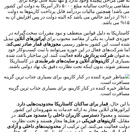
به طی مراحل پیچیده وجود ندارد و تنها نکته قابل توجه برای
متقاضی پرداخت سالیانه مبلغ ۵۰۰۰ دلار آمریکا به دولت این کشور
می باشد! همچنین مالیات بردرآمد قابل پرداخت کازینوها به دولت
۱۰% از درآمد خالص می باشد که البته دولت در پس افزایش آن به
۱۵% می باشد.
کاستاریکا به دلیل قوانین منعطف و نبود مقررات سخت‌گیرانه در
حوزه‌ی قمار، به یکی از مقاصد محبوب برای
اپراتورهای آنلاین
تبدیل
شده است. این کشور به‌طور رسمی
مجوزهای قمار صادر نمی‌کند
،
اما شرکت‌های فعال در این حوزه می‌توانند با ثبت کسب‌وکار خود
به‌عنوان
شرکت پردازش داده
فعالیت کنند. این ساختار باعث شده
بسیاری از
کازینوهای آنلاین و سایت‌های شرط‌بندی
در کاستاریکا
مستقر شوند، بدون اینکه تحت نظارت دقیق یک نهاد دولتی باشند.
مناظر خیره کننده در کنار کازینو، برای بسیاری جذاب ترین گزینه
مسافرت است.
با این حال،
قمار برای ساکنان کاستاریکا محدودیت‌هایی دارد
.
اپراتورهای آنلاین مجاز به ارائه خدمات به شهروندان این کشور
نیستند و معمولا
دسترسی کاربران داخلی را مسدود می‌کنند
. در
مقابل،
کازینوهای فیزیکی
در هتل‌ها مجاز هستند و تحت نظارت
دولت فعالیت می‌کنند. این ترکیب از
محدودیت‌های داخلی و آزادی
برای اپراتورهای خارجی
باعث شده کاستاریکا به یک
مرکز جذاب