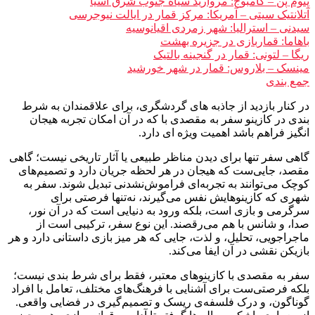
پنوم پن – کامبوج: مروارید سیاه جنوب شرق آسیا
آتلانتیک سیتی – آمریکا: مرکز قمار در ایالت نیوجرسی
سیدنی – استرالیا: شهر زمردی اقیانوسیه
باهاما: قماربازی در جزیره بهشت
ریگا – لتونی: قمار در گنجینه بالتیک
مینسک – بلاروس: قمار در شهر خورشید
جمع بندی
در کنار بازدید از جاذبه های گردشگری، برای علاقمندان به شرط
بندی در کازینو سفر به مقصدی با که در آن امکان تجربه هیجان
انگیز فراهم باشد اهمیت ویژه ای دارد.
گاهی سفر تنها برای دیدن مناظر طبیعی یا آثار تاریخی نیست؛ گاهی
مقصد، جایی‌ست که هیجان در هر لحظه جریان دارد و تصمیم‌های
کوچک می‌توانند به تجربه‌ای فراموش‌نشدنی تبدیل شوند. سفر به
شهری که کازینوهایش نفس می‌گیرند، نه‌تنها فرصتی برای
سرگرمی و بازی است، بلکه ورود به دنیایی است که در آن نور،
صدا، و شانس با هم می‌رقصند. این نوع سفر، ترکیبی‌ است از
ماجراجویی، تحلیل، و لذت، جایی که هر میز بازی داستانی دارد و هر
بازیکن نقشی در آن ایفا می‌کند.
سفر به مقصدی با کازینوهای معتبر، فقط برای شرط‌ بندی نیست؛
بلکه فرصتی‌ست برای آشنایی با فرهنگ‌های مختلف، تعامل با افراد
گوناگون، و درک فلسفه‌ی ریسک و تصمیم‌گیری در فضایی واقعی.