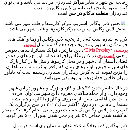
رقابت این شهر با سایر مراکز قماربازی در دنیا می باشد و می توان
گفت بطور واضح رقیب اصلی لاس وگاس در جذب
قماربازان
منطقه ماکائو در چین
است.
بخش لاس وگاس استریپ مرکز کازینوها و قلب شهر می باشد.
لازم به اشاره است که در تاریخچه لاس وگاس آوازها و آهنگ های
خوانندگان مشهور و معروف چند دهه گذشته مثل
الویس
پریسلی
“
Elvis Presley
“، دین مارتین، فرانک سیناترا، سامی دیویس
و حنی
کیتی پری
در لاس وگاس اجرا شده اند. این اجراهای زنده در
فضای آسمان آبی شهر و در محل کازینوها و هتل ها در کنار پارک
های سبز و خرم با آبشارهای روان که رقص و کرشمه آب نماها آن
را مزین نموده اند به گوش رهگذران بسیاری رسیده است که یادآور
دوران طلایی خدایان هنر و موسیقی می باشد.
در حال حاضر حدود ۳۶ هتل و کازینو بزرگ و مشهور در این شهر
وجود دارد، و از جمله ساکنان معروف این شهر می توان افرادی
مانند آندره آغاسی تنیس باز معروف و کاریزما کارپنتر هنرپیشه
سینما را نام برد. در تاریخ ۲ اکتبر سال ۲۰۱۷ در حین برگزاری یک
کنسرت در لاس وگاس یک عملیات تروریستی انجام گرفت که منجر
به کشته شدن حداقل ۵۸ نفر و زخمی شدن بیش از ۵۰۰ نفر گردید.
لاس وگاس که میعادگاه علاقمندان به قماربازی است در سال