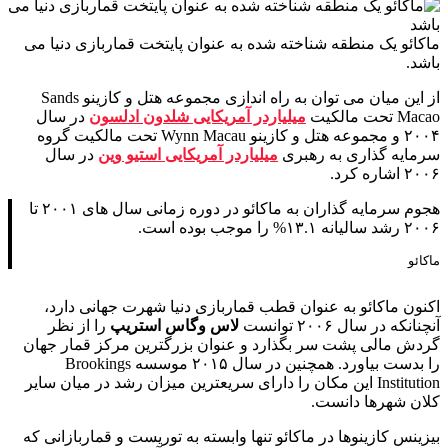
ماکائو یک منطقه شناخته شده به عنوان پایتخت قماربازی دنیا می
باشد.
از این میان می توان به راه اندازی مجموعه هتل و کازینو Sands
Macao تحت مالکیت
میلیاردر آمریکایی شلدون ادلسون
در سال
۲۰۰۴ و مجموعه هتل و کازینو Wynn Macau تحت مالکیت گروه
سرمایه گذاری به رهبری
میلیاردر آمریکایی استیو وین
در سال
۲۰۰۶ اشاره کرد.
هجوم سرمایه گذاران به ماکائو در دوره زمانی سال های ۲۰۰۱ تا
۲۰۰۶ رشد سالیانه ۱۳.۱% را موجب بوده است.
ماکائو
اکنون ماکائو به عنوان قطب قماربازی دنیا شهرت جهانی دارد،
آنچنانکه در سال ۲۰۰۶ توانست
لاس وگاس استریپ
را از نظر
گردش مالی پشت سر بگذارد و عنوان بزرگترین مرکز قمار جهان
را بدست بیاورد. همچنین در سال ۲۰۱۵ موسسه Brookings
Institution این مکان را دارای سریعترین میزان رشد در میان سایر
کلان شهرها دانست.
بیزینس کازینوها در ماکائو تنها وابسته به توریست و قماربازانی که