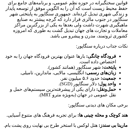
قوانین سختگیرانه در حوزه نظم عمومی، و برنامه‌های جامع برای
حفظ محیط زیست است که آن را به الگویی موفق از توسعه پایدار
و زندگی شهری تبدیل کرده‌اند. جمهوری سنگاپور به پایتختی شهر
سنگاپور در جنوب مالزی قرار دارد که گرچه پیشتر به صنایع
ماهیگیری شهرت داشت ولی بعدها به یکی از بزرگترین مراکز
معاملات و تجارت های جهان تبدیل گشت به طوری که امروزه
کشوری ثروتمند، مدرن و پیشرو می باشد.
نکات جذاب درباره سنگاپور:
فرودگاه چانگی:
بارها عنوان بهترین فرودگاه جهان را به خود
اختصاص داده است.
پایتخت:
شهر سنگاپور (همانند کشور).
زبان‌های رسمی:
انگلیسی، مالایی، ماندارین، تامیلی.
جمعیت:
حدود ۵.۶ میلیون نفر.
واحد پول:
دلار سنگاپور (SGD).
حمل‌ونقل:
دارای یکی از پیشرفته‌ترین سیستم‌های حمل‌ و
نقل عمومی در جهان (به‌ویژه مترو MRT).
برخی مکان های دیدنی سنگاپور:
هند کوچک و محله چینی‌ ها:
برای تجربه فرهنگ‌ های متنوع آسیایی.
مارینا بی سندز:
هتل لوکس با استخر طرح بی‌ نهایت روی پشت‌ بام.