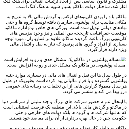
مشترک و قانون اساسی پس از ایجاد ترتیبات انتقالی برای هنگ کنگ
آغاز شد، ساختار دولت ماکائو بسیار شبیه به هنگ کنگ است.
ماکائو با دارا بودن کازینوهای لوکس و گردش مالی بالا به تدریج به
مکانی مناسب برای پولشویی سازمان یافته توسط گروه ها و حتی
نهادهای دولتی تبدیل شده است. ویژگی های خاص نوع اداره ماکائو،
موقعیت جغرافیایی، تاریخچه بین المللی و نیز وجود بیزینس های
کازینویی بزرگ باعث گردیده ماکائو علاوه بر قماربازان، مورد توجه
بسیاری از افراد و گروه های پرنفوذ که نیاز به نقل و انتقال مالی
ویژه دارند قرار گیرد.
مساله پولشویی در ماکائو یک مشکل جدی و رو به افزایش است.
در طول سال ها این نقل و انتقال های مالی در بسیاری موارد جنبه
پولشویی گسترده و یا فرار مالیاتی پیدا کرده است بطوریکه در طول
هر سال معمولا گزارش هایی از این تخلفات به رسانه های عمومی
درز پیدا می کند و منتشر می گردد.
با اینحال تدوام حضور شرکت های بزرگ و چند ملیتی از سرتاسر دنیا
در ماکائو و گردش مالی بالای این منطقه یک فرصت استثنایی است
که نه تنها شرکت ها و گروه ها بلکه دولت های خارجی و حتی
حکومت چین در حال بهره برداری از آن برای مقاصد خود هستند.
ماکائو به خاطر کازینوها و صنعت قمار بسیار معروف است و به