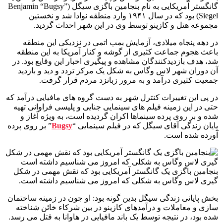
گانگستر آمریکایی به نام بنجامین باگزی سیگل (Benjamin “Bugsy”
Siegel) بود که در سال ۱۹۴۱ وارد منطقه نوادا شد و نخستین
مجموعه هتل و کازینو توسط وی در این شهر احداث گردید.
در دهه پنجاه میلادی، آزمایش بمب اتمی در نزدیکی این منطقه
باعث هجوم جماعت کثیری از گوشه و کنار آمریکا به این منطقه
شد، هدف بازدیدکنندگان مشاهده و پیگیری اخبار این وقایع بود. در
آن دوران شهر لاس وگاس به شکل یک مرکز تردد و دید و بازدید
جمعیت کثیری درآمد و به مرور زبانزد مردم قرار گرفت.
در پی این تغییرات کنترل شهر به دست گروه های مافیایی درآمد که
حتی در این زمینه فیلم های سینمایی جنایی و پلیسی فراوانی تهیه
شده و بر روی پرده سینماها اکران گردیده است، به ویژه آغاز و
پایان زندگی آقای سیگل که در فیلم سینمایی “
Bugsy
” بر روی پرده
آورده شده است.
بنجامین باگزی یک گانگستر آمریکایی بود که نقش مهمی در شکل
گیری لاس وگاس به شکلی که امروز می شناسیم داشته است.
بخش پایانی زندگی سیگل بدین گونه بود: او جون در زمینه ساختمان
سازی و معاملات و درآمدهای کازینو در بین شرکاء خائن شناخته
شده بود، در نتیجه توسط یک باند مافیایی در هاوانا به قتل می رسد.