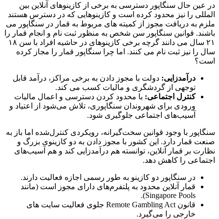
در عین حال سنگاپور دسترسی به برخی از کازینوهای آنلاین بین
المللی را نیز محدود کرده است و کازینوهایی که در دسترس هستند
ملزم به دریافت مجوز از کمیته های مربوط به قمار در سنگاپور می
باشند. قوانین سنگاپور سن شخص به منظور ثبت نام و انجام قمار را
۲۱ سال می دانند گرچه برخی کازینوهای در حاشیه افراد با سن ۱۸
سال را نیز ثبت نام می کنند. اما چرا سنگاپور قمار را مجاز کرده
است؟
درآمدزایی:
دولت با مجوز دادن به برخی مراکز، درآمد قابل
توجهی از گردشگری و مالیات کسب می‌ کند.
کنترل اجتماعی:
با محدود کردن دسترسی و اعمال مالیات
ورودی برای شهروندان سنگاپوری، تلاش می‌شود از اعتیاد و
آسیب‌های اجتماعی جلوگیری شود.
سنگاپور با وجود قوانین سخت‌گیرانه، رویکردی کنترل‌شده اما باز به
صنعت قمار دارد. این کشور با مجوز دادن به دو کازینوی بزرگ و
نظارت بر قمار آنلاین، توانسته هم درآمدزایی کند و هم آسیب‌های
اجتماعی را کاهش دهد.
در سنگاپور دو کازینو به طور رسمی اجازه فعالیت دارند.
قمار آنلاین محدود به پلتفرم‌های دارای مجوز است (مانند
Singapore Pools).
قانون Remote Gambling Act جلوی فعالیت سایت‌ های
خارجی را می‌گیرد.