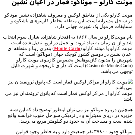
مونت کارلو – موناکو: قمار در اعیان نشین
مونت‌ کارلو یکی از مناطق لوکس و معروف شاهزاده‌ نشین موناکو
در ساحل مدیترانه است، این منطقه بخاطر کازینوهای باشکوه و
مسابقات فرمول یک شهرت جهانی دارد.
نام مونت‌کارلو در سال ۱۸۶۶ به افتخار شاهزاده شارل سوم انتخاب
شد و از آن زمان به نماد ثروت و تجمل در اروپا تبدیل شده است.
مونت کارلو یا مونته کارلو (
Monte Carlo
) بندری زیبا و منطقه ای
اعیان نشین در دومین کشور کوچک جهان (موناکو) است که
شهرتش را مدیون کازینوهایش بخصوص کازینوی مونت کارلو
(Casino de Monte-Carlo) است که دارای تاریخچه و شهرت قابل
توجهی می باشد.
مونت کارلو از مراکز لوکس قمار است که پاتوق ثروتمندان نیز می
باشد.
همچنین درباره موناکو نیز می توان اینطور توضیح داد که این شبه
جزیره در دریای مدیترانه و در نزدیکی سواحل جنوب فرانسه واقع
شده ‌است و مساحت آن به حدود دو کیلومتر مربع می‌رسد.
موناکو حدود ۳۷۸۰۰ نفر جمعیت دارد و به خاطر وجود قوانین