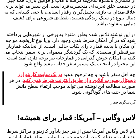
از معماری باشکوه سالن‌ها گرفته تا آداب و قوانین بازی، همه چیز
در خدمت خلق تجربه‌ای منحصربه‌فرد است. این سفر می‌تواند برای
علاقه‌مندان به بازی، تحلیل‌گران رفتار انسانی، یا حتی کسانی که به
دنبال تنوع در سبک زندگی هستند، نقطه‌ی شروعی برای کشف
دنیایی متفاوت باشد.
در این نوشته تلاش شده بطور متنوع به برخی از شهرهایی پرداخته
شود که در آن امکان شرط بندی وجود دارد و یا نوع تاریخچه مواجه
آن مکان با پدیده قمار دارای نکات جالبی است. از آنجاییکه قمارباز
صرفنظر از مقصدی که یک گردشگر معمولی برای سفر انتخاب می
کند، به امکان خوش گذرانی در قمارخانه نیز توجه دارد، امید است
این محتوا در انتخاب یک مسیر سفر جذاب مفید واقع شود.
چه اهل سفر باشید و چه ترجیح بدهید
در یک سایت کازینو ارز
دیجیتال بصورت آنلاین و از طریق اینترنت شرط بندی کنید
، در هر
صورت مطالعه این نوشته می تواند موجب ارتقاء سطح دانش
شما در جنبه های گوناگونی شود.
گردشگری قمار
لاس وگاس – آمریکا: قمار برای همیشه!
نام لاس وگاس آمریکا بیش از هر چیز یادآور کازینو و مراکز شرط
بندی است، دنیای که در آن همه چیز بر اساس رویای قماربازان و