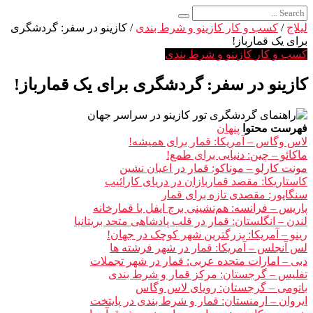
لیلاج
/
کسب و کار کازینو و شرط بندی
/
کازینو در سفر: گردشگری
برای یک قمارباز!
کسب و کار کازینو و شرط بندی
کازینو در سفر: گردشگری برای یک قمارباز!
فهرست محتوا
پنهان
لاس وگاس – آمریکا: قمار برای همیشه!
ماکائو – چین: دنیایی برای طمع!
مونت کارلو – موناکو: قمار در اعیان نشین
کاستاریکا: مقصد قماربازان در دریای کارائیب
سنگاپور: مقصدی تازه برای قمار
پاریس – فرانسه: هم‌نشینی برج ایفل با قمارخانه
لندن – انگلستان: قمار در قلب پادشاهی متحد بریتانیا
رینو – آمریکا: بزرگترین شهر کوچک در جهان!
لس آنجلس – آمریکا: قمار در شهر فرشته ها
دبی – امارات متحده عربی: قمار در شهر تجملات
تفلیس – گرجستان: مرکز قمار و شرط بندی
باتومی – گرجستان: رویای لاس وگاس
ایروان – ارمنستان: قمار و شرط بندی در پایتخت