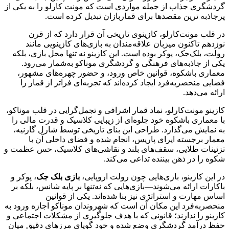
گردشگری جذاب از جمله مواردی است که مونت کارلو را به یکی از
پرجاذبه ترین مقصدها برای قماربازان تبدیل کرده است.
در قلب مونت‌کارلو، کازینوی تاریخی آن قرار دارد که از قرن
نوزدهم تاکنون میزبان علاقه‌مندان به بازی‌های کازینویی مانند
رولت، بلک‌جک، پوکر بوده است. این کازینو نه‌ تنها محل بازی، بلکه
یکی از جاذبه‌های فرهنگی و گردشگری موناکو به‌شمار می‌رود.
معماری باشکوه، قوانین خاص ورود، و حضور چهره‌های مشهور،
فضایی منحصربه‌فرد ایجاد کرده‌اند که تجربه‌ای فراتر از قمار را
ارائه می‌دهد.
کازینو مونت‌کارلو، نماد قمار اشرافی و تجمل‌گرایی در قلب موناکو،
با معماری باشکوه خود جلوه‌ای از زیبایی کلاسیک و قدرت مالی را
به نمایش می‌گذارد. طراحی این بنای تاریخی توسط شارل گارنیه،
معمار برجسته اپرای پاریس، انجام شده و فضای داخلی آن با
تزئینات طلایی، سقف‌های بلند و نقاشی‌های کلاسیک، حس عظمت و
شکوه را در ذهن بیننده تداعی می‌کند.
در این کازینو، بازی‌هایی چون رولت اروپایی،
بازی بلک‌ جک
، پوکر و
باکارات ارائه می‌شوند—بازی‌هایی که نه‌تنها بر پایه شانس، بلکه بر
اساس مهارت و استراتژی نیز بنا شده‌اند. یکی از قوانین
منحصربه‌فرد این مکان آن است که شهروندان موناکو اجازه ورود به
کازینو را ندارند؛ قانونی که با هدف جلوگیری از مشکلات اجتماعی و
حفظ درآمد گردشگری وضع شده و خود گویای مرزهای دقیق میان