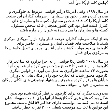
کولون کاستاریکا می‌باشد.
در سال ۱۹۹۹ وقتی آمریکا درگیر قوانینی مربوط به جلوگیری و
محدود کردن قمار آنلاین بود بسیاری از سرمایه گذاران این صنعت
کاستاریکا را که فاقد شخص مسئول، کمیته ها و سازمان های
کنترل کننده قمار بود (این کشور همچنان فاقد شخص مسئول،
کمیته ها و سازمان ها می باشد) به عنوان راه چاره یافتند.
بعد از اینکه سرمایه گذاران عرصه قمار وارد بازار آمریکای مرکزی
شدند با صلاحیت های قضایی آسان و مشتریان حاضر برای
کازینوهای خود مواجه گشتند و این آغازی بود برای تبدیل کاستاریکا
به مرکزی برای قمار.
در سال ۲۰۰۸ کاستاریکا قوانینی را به اجرا درآورد که ساعت کار
کازینوها را از ۶ عصر تا ۲ صبح مشخص می کرد و از فعالیت آنها
بصورت ۲۴ ساعته جلوگیری به عمل می آورد. در قوانین دیگری
کازینوها مجبور شدند که تجارت خود را در مکان هایی به دور از
خیابان ها برقرار کرده و همچنین پیشنهاد نوشیدنی های الکلی رایگان
به مشتریان خود را متوقف نمایند.
محدودیت دیگری که برای کازینوها در نظر گرفته شده بود بدین
شکل بود که هتل هایی که کازینوها از آنها برای اقامت میهمانانشان
استفاده می کنند می توانستند دارای حداکثر ۵۹ اتاق باشند. مجموع
این قوانین باعث شد موقعیت شغلی ۳۰۰۰ نفر به خطر بیافتد.