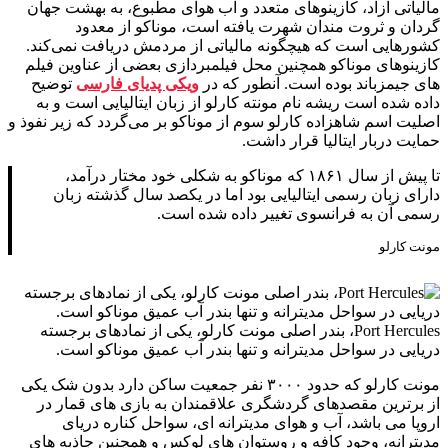
مالیاتی آزاد، کازینوهای متعدد و آب هوای مطبوع، به بهشت جهان‌
گردان و ثروت‌ مندان شهرت یافته است، موناکو از معدود
کشورهایی است که هیچگونه مالیاتی از مردمش دریافت نمی‌کند.
کازینوهای موناکو همچنین محل فیلمبردازی بعضی از عناوین فیلم
های جیمزباند بوده است. آنطور که در
ویکی پدیای فارسی
توضیح
داده شده است ریشه نام مونته کارلو از زبان ایتالیایی است و به
اصلیت اسم شاهزاده کارلو سوم از موناکو بر می‌گردد که زیر نفوذ و
حمایت دربار ایتالیا قرار داشت.
تا پیش از سال ۱۸۶۱ که موناکو به شکلی خود مختار درآمد،
دارای زبان رسمی ایتالیایی بود اما در یکصد سال گذشته زبان
رسمی آن به فرانسوی تغییر داده شده است.
مونت کارلو
Port Hercules، بندر اصلی مونت‌ کارلو، یکی از نمادهای برجسته
دریایی در سواحل مدیترانه و تنها بندر آب‌ عمیق موناکو است.
مونت کارلو که حدود ۳۰۰۰ نفر جمعیت ساکن دارد بدون شک یکی
از برترین مقصدهای گردشگری علاقمندان به بازی های قمار در
اروپا می باشد، آب و هوای مدیترانه ای، سواحل کناره دریای
مدیترانه، وجود کافه و روستوان های لوکس و همچنین جاذبه های