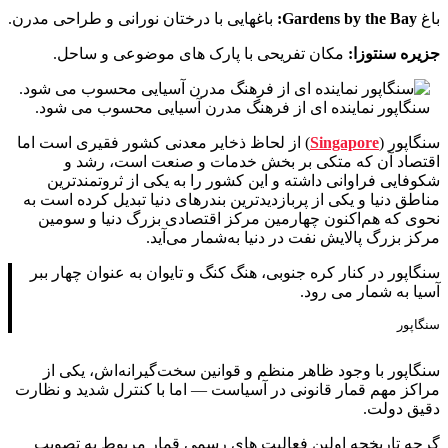
باغ
Gardens by the Bay:
باغهایی با درختان نورانی و طراحی مدرن.
جزیره سنتوزا:
مکان تفریحی با پارک‌ های موضوعی و ساحل.
سنگاپور نماینده ای از فرهنگ مدرن آسیایی محسوب می شود.
سنگاپور (
Singapore
) از لحاظ ذخایر معدنی کشور فقیری است اما
اقتصاد آن که متکی بر بخش خدمات و صنعت است، رشد و
شکوفایی فراوانی داشته و این کشور را به یکی از ثروتمندترین
مناطق دنیا و یکی از پربازدیدترین بندرهای دنیا تبدیل کرده‌ است به
نحوی که هم‌اکنون چهارمین مرکز اقتصادی بزرگ دنیا و سومین
مرکز بزرگ پالایش نفت در دنیا به‌شمار می‌آید.
سنگاپور در کنار کره جنوبی، هنگ کنگ و تایوان به عنوان چهار ببر
آسیا به شمار می رود.
سنگاپور
سنگاپور با وجود ظاهر منظم و قوانین سخت‌گیرانه‌اش، یکی از
مراکز مهم قمار قانونی در آسیاست — اما با کنترل شدید و نظارت
دقیق دولت.
گرچه تاریخچه اولین فعالیت های رسمی قمار مربوط به تصویب