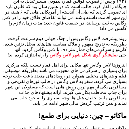
۱۹۳۱ و پس از تصویب قوانین قمار، پیمودن مسیر تبدیل به این
جایگاه را آغاز کرد. جالب است که در همین سال بود که قانون تازه
ای تصویب گردید که طی آن آندسته از آمریکایی هایی که ۶ هفته در
این شهر اقامت داشته باشند می توانند تقاضای طلاق خود را در لاس
وگاس به ثبت برسانند، در حقیقت قانون جدید مدت زمان لازم را
کاهش می داد!
روند پیشرفت لاس وگاس پس از جنگ جهانی دوم سرعت گرفت
بطوریکه به تدریج مفهوم و ملاک مقایسه هتل‌های مجلل تزئین شده،
کازینو و سرگرمی‌های قمار مترادف با لاس وگاس گردید، آنها
حتی
نمایشگر گوی شکل شهر لاس وگاس
را راه اندازی کرده اند!
اینروزها لاس وگاس تنها مکانی برای اهل قمار نیست بلکه مرکزی
برای بسیاری از سرگرمی های محبوب می باشد بطوریکه موسیقی،
فیلم و هنرهای مختلف همواره در رویدادهای متعدد باعث جلب توجه
بسیاری می گردد. سفر به لاس وگاس در قالب تورهای تفریحی و
مسافرتی یکی از مهم ترین روش هایی است که مسئولان این شهر
برای جذب مخاطب بکار می گیرند، ارائه پیشنهادهای جذاب
مسافرتی مانند تخفیف هتل ها توجه بسیاری را به خود جلب می
نماید و بدین ترتیب گردش مالی شهر ادامه می یابد.
ماکائو – چین: دنیایی برای طمع!
ماکائو چین به عنوان یک مرکز میزبانی از بازی های کازینویی و