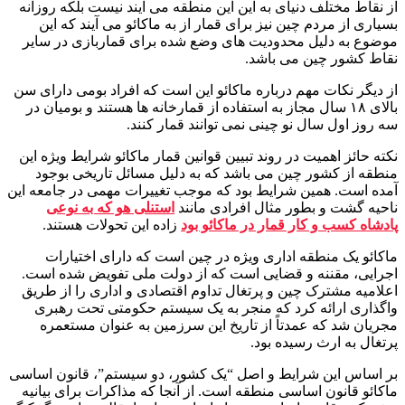
از نقاط مختلف دنیای به این این منطقه می آیند نیست بلکه روزانه
بسیاری از مردم چین نیز برای قمار از به ماکائو می ‌آیند که این
موضوع به دلیل محدودیت های وضع شده برای قماربازی در سایر
نقاط کشور چین می باشد.
از دیگر نکات مهم درباره ماکائو این است که افراد بومی دارای سن
بالای ۱۸ سال مجاز به استفاده از قمارخانه ‌ها هستند و بومیان در
سه روز اول سال نو چینی نمی ‌توانند قمار کنند.
نکته حائز اهمیت در روند تبیین قوانین قمار ماکائو شرایط ویژه این
منطقه از کشور چین می باشد که به دلیل مسائل تاریخی بوجود
آمده است. همین شرایط بود که موجب تغییرات مهمی در جامعه این
ناحیه گشت و بطور مثال افرادی مانند
استنلی هو که به نوعی
پادشاه کسب و کار قمار در ماکائو بود
زاده این تحولات هستند.
ماکائو یک منطقه اداری ویژه در چین است که دارای اختیارات
اجرایی، مقننه و قضایی است که از دولت ملی تفویض شده است.
اعلامیه مشترک چین و پرتغال تداوم اقتصادی و اداری را از طریق
واگذاری ارائه کرد که منجر به یک سیستم حکومتی تحت رهبری
مجریان شد که عمدتاً از تاریخ این سرزمین به عنوان مستعمره
پرتغال به ارث رسیده بود.
بر اساس این شرایط و اصل “یک کشور، دو سیستم”، قانون اساسی
ماکائو قانون اساسی منطقه است. از آنجا که مذاکرات برای بیانیه