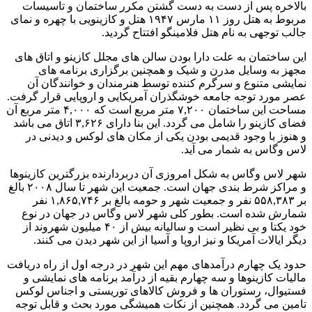
بالاخره پس از دست به دست گشتن مکرر ساختمان و تاسیسات
مربوط به هتل روز ۱۱ مارس ۱۹۴۷ هتل و کازینویی با چهره و نمای
جالب توجهی به نام هتل فلامینگو افتتاح گردید.
این ساختمان به علت دارا بودن سالن های مجلل کازینو و اتاق های
مجهز به وسایل مدرن و شیک و همچنین برگزاری برنامه های
نمایشی متنوع و سرگرم کننده توسط هنرمندان و خوانندگان آن
عصر مورد توجه جامعه خوشگذران آمریکایی و اروپایی قرار گرفت.
مساحت این ساختمان ۷,۲۰۰ متر مربع است که ۴,۰۰۰ متر مربع آن
فضای کازینو را شامل می گردد. این بنا دارای ۳,۶۲۶ اتاق می باشد
و هنوز با وجود قدیمی بودن یکی از مکان های لوکس و دیدنی در
لاس وگاس به شمار می آید.
شهر لاس وگاس به شکل امروزی آن دربردارنده بزرگترین کازینوها
و مراکز شرط بندی جهان است. جمعیت این شهر تا سال ۲۰۰۸ بالغ
بر ۵۵۸,۳۸۳ نفر و جمعیت شهر و حومه بالغ بر ۱,۸۶۵,۷۴۶ نفر
شمارش شده است. بطور کلی شهر لاس وگاس در جهان در نوع
خود یکتا و بی نظیر است و سالیانه بیش از ۴۰ میلیون شهروند از
دیگر ایالات آمریکا و نیز اروپا و آسیا از این شهر دیدن می کنند.
حدود یک چهارم درآمدهای مهم این شهر در درجه اول از راه دریافت
مالیات کازینوها و سه چهارم بقیه از درآمد برنامه های نمایشی و
فستیوال، رستوران ها و فروش کالاهای توریستی و اجناس لوکس
تامین می گردد. همچنین از نکات همیشگی مورد بحث و قابل توجه