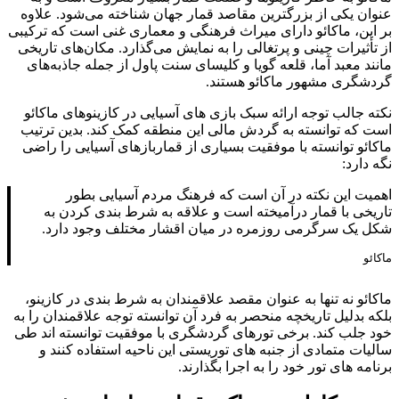
عنوان یکی از بزرگترین مقاصد قمار جهان شناخته می‌شود. علاوه
بر این، ماکائو دارای میراث فرهنگی و معماری غنی است که ترکیبی
از تأثیرات چینی و پرتغالی را به نمایش می‌گذارد. مکان‌های تاریخی
مانند معبد آما، قلعه گویا و کلیسای سنت پاول از جمله جاذبه‌های
گردشگری مشهور ماکائو هستند.
نکته جالب توجه ارائه سبک بازی های آسیایی در کازینوهای ماکائو
است که توانسته به گردش مالی این منطقه کمک کند. بدین ترتیب
ماکائو توانسته با موفقیت بسیاری از قماربازهای آسیایی را راضی
نگه دارد:
اهمیت این نکته در آن است که فرهنگ مردم آسیایی بطور
تاریخی با قمار درآمیخته است و علاقه به شرط بندی کردن به
شکل یک سرگرمی روزمره در میان اقشار مختلف وجود دارد.
ماکائو
ماکائو نه تنها به عنوان مقصد علاقمندان به شرط بندی در کازینو،
بلکه بدلیل تاریخچه منحصر به فرد آن توانسته توجه علاقمندان را به
خود جلب کند. برخی تورهای گردشگری با موفقیت توانسته اند طی
سالیات متمادی از جنبه های توریستی این ناحیه استفاده کنند و
برنامه های تور خود را به اجرا بگذارند.