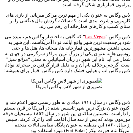
پیرامون قماربازی شکل گرفته است.
لاس وگاس به عنوان یکی از مهم ترین مراکز میزبانی از بازی های
کازینویی و شرط بندی است که سالانه گردش مال هنگفتی را بر
مبنای کسب و کارهای قمارخانه ای رقم می زند.
لاس وگاس “
Las Vegas
” که گاهی به اختصار وگاس هم نامیده می
شود پرجمعیت ترین شهر واقع ایالت نوادا آمریکاست. این شهر به
سبب داشتن مشهورترین قمارخانه ها، میخانه ها، هتل ها و حتی
روسپی ها به عنوان یکی از بزرگ ترین مراکز سرگرمی در جهان به
شمار می آید. نام این شهر در زبان اسپانیایی به معنی “
مراتع سبز
”
است اگرچه برخلاف نام آن و به دلیل قرار گرفتن در صحرای نوادا،
لاس وگاس آب و هوایی خشک دارد.لاس وگاس: قمار برای همیشه!
تصویری از شهر لاس وگاس آمریکا
لاس وگاس در سال ۱۹۱۱ میلادی به طور رسمی شهر اعلام شد و
اکنون عنوان بزرگ ترین شهر تاسیس شده در آمریکا در قرن بیستم
را داراست. نخستین ساکنان این شهر در سال ۱۸۵۴ مسیحیان فرقه
مورمون بودند که پس از سه سال اقامت آنجا را ترک کردند، سپس
از سال ۱۸۶۰ این منطقه به عنوان پایگاه نظامی ایالات متحده
آمریکا بنام فورت بیکر (Fort Baker) مورد استفاده بود.