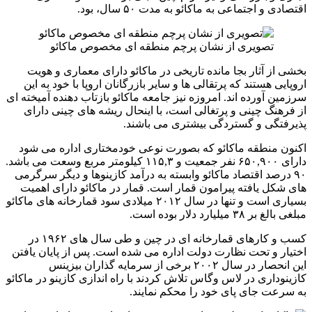
اقتصادی و اجتماعی به ماکائو به مدت ۵۰ سال، بود.
تصویری از نشان پرچم منطقه ای مخصوص ماکائو
بخشی از آثار بجا مانده تاریخی در ماکائو دارای معماری و هویت
اروپایی هستند که پرتقالی ها و سایر بازرگانان اروپا با خود به این
سرزمین آورده اند. امروزه نیز جامعه ماکائو بازتاب دهنده آمیخته ای
از فرهنگ چینی و پرتغالی است، با اینحال ریشه های چینی دارای
پذیرفتگی و گستردگی بیشتری می باشند.
اکنون منطقه ماکائو که بصورت نوعی خودمختاری اداره می‌ شود
دارای ۶۵۰,۹۰۰ نفر جمعیت و ۱۱۵,۳ کیلومتر مربع وسعت می ‌باشد.
۹۰ درصد اقتصاد ماکائو وابسته به درآمد کازینوها و دیگر سرگرمی
های شکل یافته پیرامون قمار است. قمار در ماکائو دارای اهمیت
بسیاری است و تنها در سال ۲۰۱۲ میلادی سود قمارخانه ‌های ماکائو
مبلغی بالغ بر ۳۸ میلیارد دلار بوده ‌است.
کسب و کارهای قمارخانه ای در چین و طی سال های ۱۹۶۲ در
اختیار و تحت نظارت دولت اداره می شده است. پس از پایان یافتن
این انحصار در سال ۲۰۰۲ برخی از سرمایه گذاران بیزینس
کازینوداری در لاس وگاس تلاش کردند با راه اندازی کازینو در ماکائو
به سرعت جای پای خود را محکم نمایند.