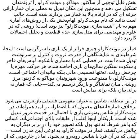
بخش قابل توجهی از ساکنین موناکو و مونت کارلو را ثروتمندان
تشکیل می دهند و همچنین این مکان تبدیل به محلی برای قماربازانی
حرفه ای که در ارقام بالا به قمار می پردازند شده است. جالب
است بدانید که نام مونت‌کارلو الهام‌بخش یکی از روش‌های آماری
مهم به نام “شبیه‌سازی مونت‌کارلو” نیز بوده است؛ روشی که در
علوم و مهندسی برای مدل‌سازی عدم قطعیت و تحلیل احتمالات
کاربرد دارد.
قمار در مونت‌کارلو چیزی فراتر از یک بازی یا سرگرمی است؛ اینجا،
شرط‌بندی به نمایشگاهی از قدرت، ثروت و کنترل بر سرنوشت
تبدیل شده است. در فضایی که با معماری باشکوه، لباس‌های فاخر
و سکوت سنگین سالن‌های بازی احاطه شده، هر حرکت مهره یا
چرخش رولت، نه‌تنها تصمیمی مالی بلکه بیانیه‌ای اجتماعی است.
مونت‌کارلو، با ممنوعیت ورود شهروندان موناکو به کازینو، مرز
روشنی میان تماشاگر و بازیگر ترسیم می‌کند—جایی که قمار نه
برای نیاز، بلکه برای نمایش است.
در این منطقه، شانس به‌عنوان مفهومی فلسفی بازتعریف می‌شود.
برخلاف قمارخانه‌های معمول که با اضطراب و امید همراه‌اند، در
مونت‌کارلو شانس به‌نوعی بازی با احتمال در خدمت غرور تبدیل
شده است. بازیکنان اینجا اغلب از طبقات بالای اجتماعی‌اند، کسانی
که با هر شرط، نه‌ تنها پول بلکه تصویر خود را در برابر دیگران به
چالش می‌کشند. قمار در مونت‌ کارلو، به‌ نوعی آیین مدرن است—
آیینی که در آن فرد با شانس روبه‌رو می‌شود، اما در چارچوبی که از