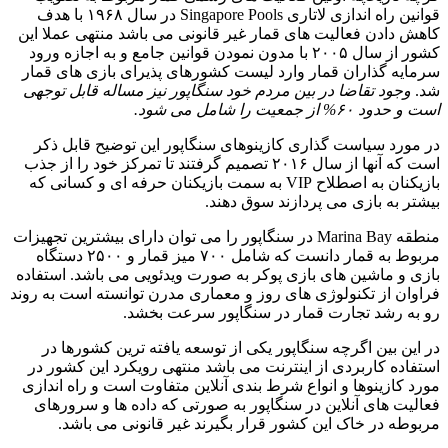
قوانین راه اندازی لاتاری Singapore Pools در سال ۱۹۶۸ با هدف
کاهش دادن فعالیت های قمار غیر قانونی می باشد منتهی عملا این
کشور از سال ۲۰۰۵ با مدون نمودن قوانین جامع و به اجازه ورود
سرمایه گذاران قمار وارد لیست کشورهای پذیرای بازی های قمار
شد.
وجود تقاضا در بین مردم خود سنگاپور نیز مساله قابل توجهی
است و حدود ۶۰% از جمعیت را شامل می شود.
در مورد سیاست گذاری کازینوهای سنگاپور این توضیح قابل ذکر
است که آنها از سال ۲۰۱۶ تصمیم گرفتند تا تمرکز خود را از جذب
بازیکنان به اصطلاح VIP به سمت بازیکنان حرفه ای و کسانی که
بیشتر به بازی می پردازند سوق دهند.
منطقه Marina Bay در سنگاپور را می توان دارای بیشترین تجهیزات
مربوط به قمار دانست که شامل ۷۰۰ میز قمار و ۲۵۰۰ دستگاه
بازی و ماشین های بازی پوکر به صورت ویدئویی می باشد. استفاده
فراوان از تکنولوژی های روز و معماری مدرن توانسته است به روند
رو به رشد تجارت قمار در سنگاپور سرعت بخشد.
در این بین اگرچه سنگاپور یکی از توسعه یافته ترین کشورها در
استفاده کاربردی از اینترنت می باشد منتهی رویکرد این کشور در
مورد کازینوها و انواع شرط بندی آنلاین متفاوت است و راه اندازی
فعالیت های آنلاین در سنگاپور به صورتی که داده ها و سرورهای
مربوطه در خاک این کشور قرار بگیرند غیر قانونی می باشد.