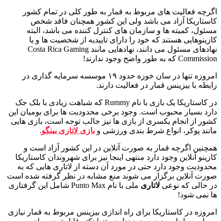
اگرچه فعالیت های مربوط به قمار به طور کلی در تمام کشور
کاستاریکا آزاد می باشد ولی این کشور همچنان فاقد شخص
مسئول، کمیته ها و سازمان های کنترل کننده می باشد، البته
کازینوهایی هستند که خود را دارای تاییدیه از شخصیت ها و یا
نهادهای مسئول می دانند، نهادهایی مانند Costa Rica Gaming
Commission که به طور واضح وجود ندارند!
امروزه تنها در سان خوزه حدود ۱۹ موسسه سرمایه گذاری در
رابطه با بیزینس قمار در فعالیت دارند.
در کاستاریکا یک بازی با نام Rummy که شباهت زیادی با بلک جک
دارد بسیار محبوب است. وجود برخی محدودیت ها برای بومیان این
کشور از انجام یکسری از بازی ها نیز جالب توجه است، بازی هایی
مانند پوکر، انواع شرط بندی ورزشی و
بازی لاتاری بینگو
.
همچنین اگرچه قمار به صورت آنلاین در این کشور آزاد است و
کازینو آنلاین وجود دارد منتهی اینجا نیز برای شهروندان کاستاریکا
محدودیت وجود دارد حتی در مورد آن دسته از لاتاری هایی که به
صورت آنلاین برگزار می شوند منع مشابه در نظر گرفته شده است
در حالی که نوعی
لاتاری
ملی با نام Punto Max شامل این گرفتاری
ها نمی شود!
امروزه در کاستاریکا برای راه اندازی بیزینس مربوط به قمار نیازی