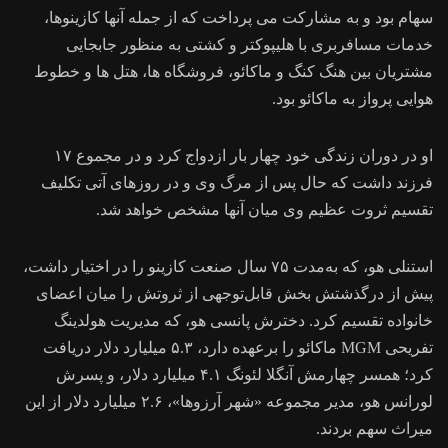
سهام بود و به مشارکت می پرداخت که از جمله آنها کازینوها،
خدمات مسافربری با هلیپوکتر و کشتی به منظور جابجایی
مشتریان بین هنگ کنگ و ماکائو، فروشگاه ها، هتل ها و خطوط
هوایی پرواز به ماکائو بود.
او در دوران زندگی خود چهار بار ازدواج کرد و در مجموع ۱۷
فرزند داشت که حال پس از مرگ وی و در روزهای آتی تکلیف
تقسیم ثروت عظیم وی میان آنها مشخص خواهد شد.
استنلی هو، که به‌مدت ۷۵ سال صنعت کازینو را در اختیار داشت،
پیش از درگذشتش بخش قابل‌توجهی از ثروتش را میان اعضای
خانواده تقسیم کرد. دخترش پانسی هو، که مدیریت هولدینگ
تفریحی MGM ماکائو را برعهده دارد، ۵.۳ میلیارد دلار دریافت
کرد؛ همسر چهارمش آنگلا لئونگ ۴.۱ میلیارد دلار، و پسرش
لورانس هو، مدیر مجموعه «شهر آرزوها»، ۲.۶ میلیارد دلار از این
میراث سهم بردند.