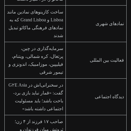
ساخت کازینوهای نمادین مانند
Lisboa و Grand Lisboa که به
نمادهای شهری
نمادهای فرهنگی ماکائو تبدیل
شدند
سرمایه‌گذاری در چین،
پرتغال، کره شمالی، ویتنام،
فعالیت بین المللی
فیلیپین، موزامبیک، اندونزی و
تیمور شرقی
در سخنرانی‌اش در G۲E Asia
گفت: «قمار نباید بازی برد-
دیدگاه اجتماعی
باخت باشد؛ باید مسئولیت
اجتماعی داشته باشد»
صاحب ۱۷ فرزند از ۴ زن؛
ثروتش میان فرزندان و