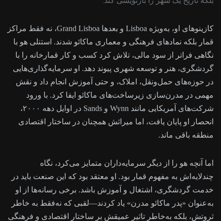
بلکه تاریخ یک شهر را بازنویسی کند.
کازینوهای او، به‌ویژه Lisboa و بعدها Grand Lisboa، نه فقط مراکز
قمار بلکه نمادهای فرهنگی و معماری ماکائو شدند. استنلی هو با
نگاهی فراتر از سود مالی، تلاش کرد کسب و کار قمارخانه را با
گردشگری، هنر و توسعه شهری پیوند دهد. او سرمایه‌گذاری‌هایی
در حوزه‌های حمل‌ونقل، املاک، و حتی آموزش انجام داد و نقش
مهمی در مدرن‌سازی زیرساخت‌های ماکائو ایفا کرد. با ورود
شرکت‌های آمریکایی مانند Wynn و Sands در اوایل دهه ۲۰۰۰،
انحصار او پایان یافت، اما میراثش همچنان در ساختار اقتصادی
منطقه باقی ماند.
اما آنچه هو را از دیگر سرمایه‌داران متمایز می‌کرد، نگاه
چندلایه‌اش به مفهوم قمار بود. او معتقد بود که این صنعت باید در
خدمت گردشگری، اشتغال و آموزش باشد. برخی رسانه‌ها از او
به‌عنوان «پدر ماکائو مدرن» یاد کردند—لقبی که نه‌فقط به خاطر
ثروتش، بلکه به‌خاطر تاثیر عمیقش بر ساختار اقتصادی و فرهنگی