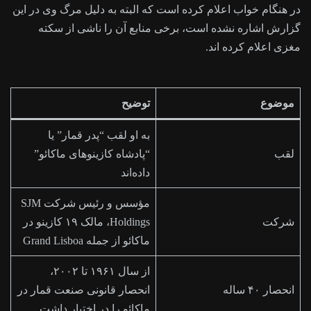
در هنگام خواب اعلام کرده است که البته به دلیل مرگ وی در این
گزارش اشاره نشده است، برخی منابع آن را ناشی از سکته
مغزی اعلام کرده اند.
موضوع
توضیح
به او لقب “پدر قمار” یا
لقب
“پادشاه کازینوهای ماکائو”
داده‌اند
مؤسس و رئیس شرکت SJM
شرکت
Holdings، مالک ۱۹ کازینو در
ماکائو از جمله Grand Lisboa
از سال ۱۹۶۱ تا ۲۰۰۲،
انحصار ۴۰ ساله
انحصار قانونی صنعت قمار در
ماکائو را در اختیار داشت