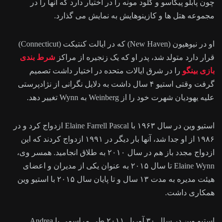
چون پابلو پیکاسو و کلود مونه را در اختیار دارد که آنها را در
مجموعه هتل ها و کازینوهایش به نمایش می گذارد.
او در نیوهیون (New Haven) که در ایالت کنتیکت (Connecticut)
قرار دارد متولد شد، پدر او که یک زنجیره از مراکز
شرط بندی
بازی بینگو
را در شرق ایالات متحده در اختیار داشت تصمیم
گرفت وقتی استیو ۴ سال داشت به دلایل نگرانی از نژادپرستی
علیه یهودیان شهرت خود را از Weinberg به Wynn تغییر دهد.
استیو وین در سال ۱۹۶۳ با Elaine Farrell Pascal ازدواج کرد و در
۱۹۸۶ از او جدا شد، آنها بار دیگر در ۱۹۹۱ ازدواج کردند که این
ازدواج مجدد باز هم در سال ۲۰۱۰ به طلاق انجامید. همسر وی،
Elaine Wynn تا سال ۲۰۱۵ به عنوان یکی از مدیران و اعضای
هیئت مدیره به مدت ۱۳ سال و تا پایان سال ۲۰۱۵ با استیو وین
همکاری داشت.
استیو وین در سال ۳۰ آوریل ۲۰۱۱ طی مراسمی با Andrea