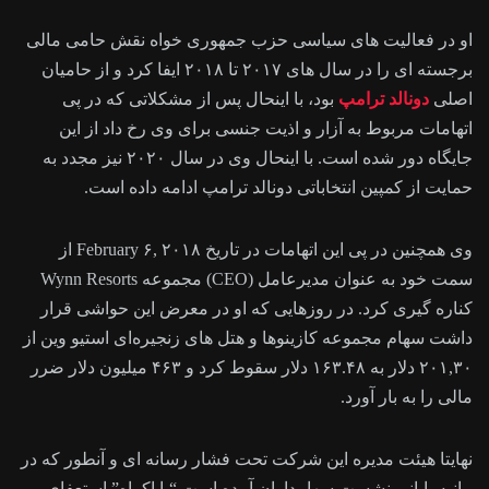
او در فعالیت های سیاسی حزب جمهوری خواه نقش حامی مالی
برجسته ای را در سال های ۲۰۱۷ تا ۲۰۱۸ ایفا کرد و از حامیان
اصلی
دونالد ترامپ
بود، با اینحال پس از مشکلاتی که در پی
اتهامات مربوط به آزار و اذیت جنسی برای وی رخ داد از این
جایگاه دور شده است. با اینحال وی در سال ۲۰۲۰ نیز مجدد به
حمایت از کمپین انتخاباتی دونالد ترامپ ادامه داده است.
وی همچنین در پی این اتهامات در تاریخ February ۶, ۲۰۱۸ از
سمت خود به عنوان مدیرعامل (CEO) مجموعه Wynn Resorts
کناره گیری کرد. در روزهایی که او در معرض این حواشی قرار
داشت سهام مجموعه کازینوها و هتل‌ های زنجیره‌ای استیو وین از
۲۰۱,۳۰ دلار به ۱۶۳.۴۸ دلار سقوط کرد و ۴۶۳ میلیون دلار ضرر
مالی را به بار آورد.
نهایتا هیئت مدیره این شرکت تحت فشار رسانه ای و آنطور که در
بیانیه پایانی نشست سهامداران آمده است “با اکراه” استعفای