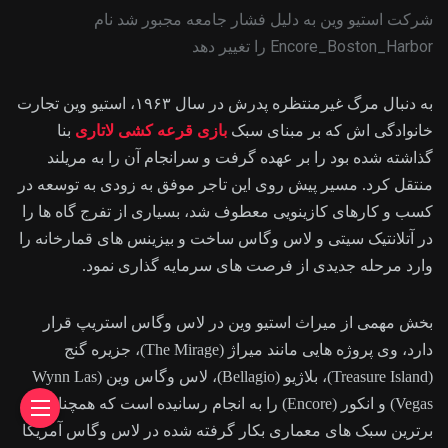
شرکت استیو وین به دلیل فشار جامعه مجبور شد نام
Encore_Boston_Harbor را تغییر دهد
به دنبال مرگ غیرمنتظره پدرش در سال ۱۹۶۳، استیو وین تجارت
خانوادگی اش که بر مبنای سبک
بازی قرعه کشی لاتاری
بنا
گذاشته شده بود را بر عهده گرفت و سرانجام آن را به مریلند
منتقل کرد. مسیر پیش روی این تاجر موفق به زودی به توسعه در
کسب و کارهای کازینویی معطوف شد، بسیاری از تفرج گاه ها را
در آتلانتیک سیتی و لاس وگاس ساخت و بیزینس های قمارخانه را
وارد مرحله جدیدی از فرصت های سرمایه گذاری نمود.
بخش مهمی از میراث استیو وین در لاس وگاس استریپ قرار
دارد، وی پروژه هایی مانند میراژ (The Mirage)، جزیره گنج
(Treasure Island)، بلاژیو (Bellagio)، لاس وگاس وین (Wynn Las
Vegas) و انکور (Encore) را به انجام رسانیده است که همچنان از
برترین سبک های معماری بکار گرفته شده در لاس وگاس آمریکا